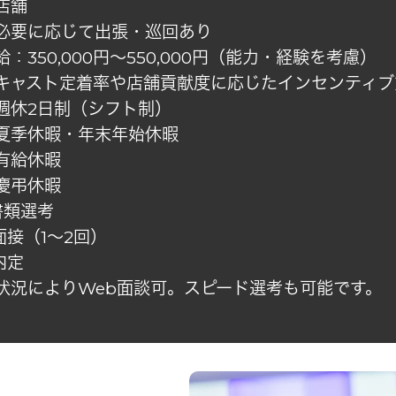
店舗
必要に応じて出張・巡回あり
給：350,000円〜550,000円（能力・経験を考慮）
キャスト定着率や店舗貢献度に応じたインセンティブ
週休2日制（シフト制）
夏季休暇・年末年始休暇
有給休暇
慶弔休暇
.書類選考
.面接（1〜2回）
.内定
状況によりWeb面談可。スピード選考も可能です。