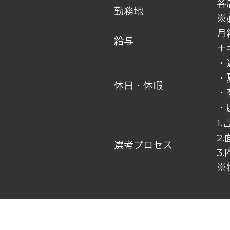
各
勤務地
※
月
給与
＋
・
・
休日・休暇
・
・
1
2
選考プロセス
3
※