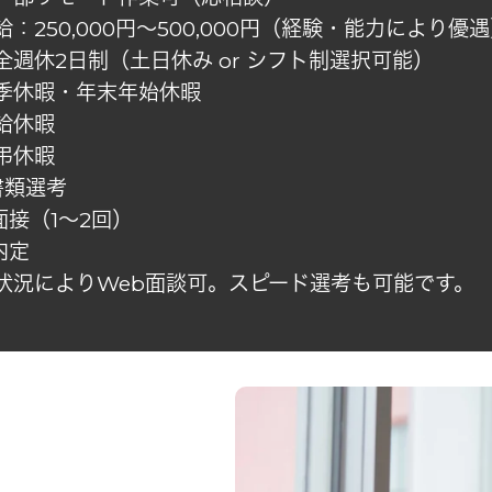
給：250,000円〜500,000円（経験・能力により優
全週休2日制（土日休み or シフト制選択可能）
季休暇・年末年始休暇
給休暇
弔休暇
.書類選考
.面接（1〜2回）
.内定
状況によりWeb面談可。スピード選考も可能です。