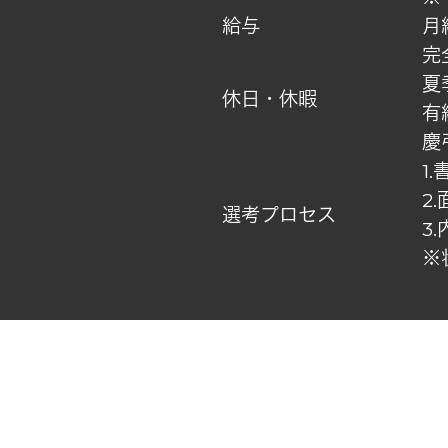
給与
月
完
夏
休日・休暇
有
慶
1
2
選考プロセス
3
※