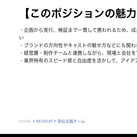
【このポジションの魅力
・企画から実行、検証まで一貫して携われるため、成
い
・ブランドの方向性やキャストの魅せ方などにも関わ
・経営層・制作チームと連携しながら、現場と会社を“
・業界特有のスピード感と自由度を活かして、アイデ
keyboard_arrow_right
keyboard_arrow_right
HOME
RECRUIT
宣伝企画チーム